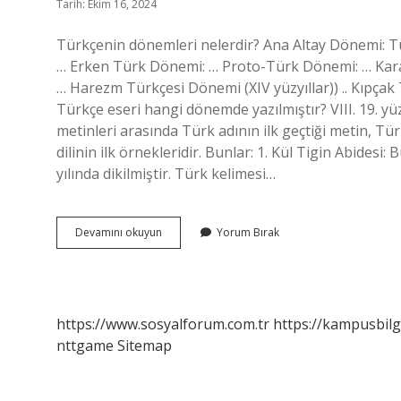
Tarih: Ekim 16, 2024
Türkçenin dönemleri nelerdir? Ana Altay Dönemi: Türk
… Erken Türk Dönemi: … Proto-Türk Dönemi: … Karaha
… Harezm Türkçesi Dönemi (XIV yüzyıllar)) .. Kıpçak
Türkçe eseri hangi dönemde yazılmıştır? VIII. 19. yüz
metinleri arasında Türk adının ilk geçtiği metin, Tü
dilinin ilk örnekleridir. Bunlar: 1. Kül Tigin Abidesi
yılında dikilmiştir. Türk kelimesi…
Türkçesi
Devamını okuyun
Yorum Bırak
Hangi
Döneme
Aittir
https://www.sosyalforum.com.tr
https://kampusbilg
nttgame
Sitemap