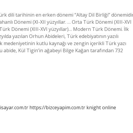
 dili tarihinin en erken dönemi “Altay Dil Birliği” dönemidir
nlı Dönemi (XI-XII yüzyıllar. … Orta Türk Dönemi (XIII-XVI
 Türk Dönemi (XIII-XVI yüzyıllar)… Modern Türk Dönemi. İlk
yılda yazılan Orhun Abideleri, Türk edebiyatının yazılı
rk medeniyetinin kutlu kaynağı ve zengin içerikli Türk yazı
: Bu abide, Kül Tigin’in ağabeyi Bilge Kağan tarafından 732
isayar.com.tr
https://bizceyapim.com.tr
knight online