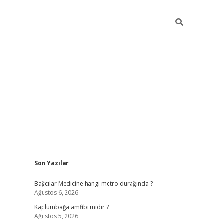
Sidebar
Son Yazılar
vd.casino
Bağcılar Medicine hangi metro durağında ?
Ağustos 6, 2026
Kaplumbağa amfibi midir ?
Ağustos 5, 2026