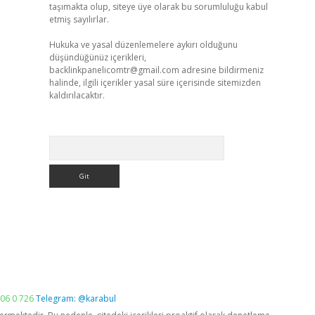
taşımakta olup, siteye üye olarak bu sorumluluğu kabul
etmiş sayılırlar.
Hukuka ve yasal düzenlemelere aykırı olduğunu
düşündüğünüz içerikleri,
backlinkpanelicomtr@gmail.com
adresine bildirmeniz
halinde, ilgili içerikler yasal süre içerisinde sitemizden
kaldırılacaktır.
Arama
06 0 726
Telegram: @karabul