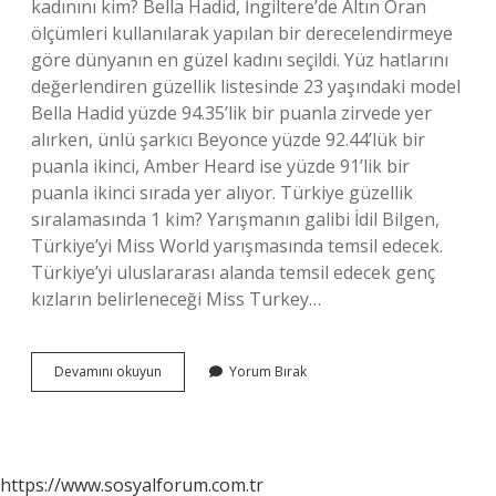
kadınını kim? Bella Hadid, İngiltere’de Altın Oran
ölçümleri kullanılarak yapılan bir derecelendirmeye
göre dünyanın en güzel kadını seçildi. Yüz hatlarını
değerlendiren güzellik listesinde 23 yaşındaki model
Bella Hadid yüzde 94.35’lik bir puanla zirvede yer
alırken, ünlü şarkıcı Beyonce yüzde 92.44’lük bir
puanla ikinci, Amber Heard ise yüzde 91’lik bir
puanla ikinci sırada yer alıyor. Türkiye güzellik
sıralamasında 1 kim? Yarışmanın galibi İdil Bilgen,
Türkiye’yi Miss World yarışmasında temsil edecek.
Türkiye’yi uluslararası alanda temsil edecek genç
kızların belirleneceği Miss Turkey…
Dunyanin
Devamını okuyun
Yorum Bırak
En
Guzel
Kadını
Hande
Erçel
https://www.sosyalforum.com.tr
Mi