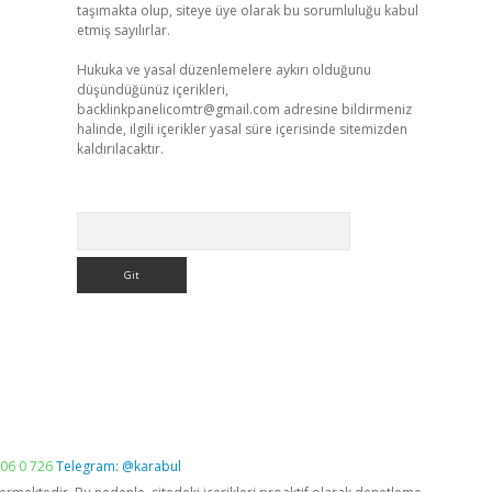
taşımakta olup, siteye üye olarak bu sorumluluğu kabul
etmiş sayılırlar.
Hukuka ve yasal düzenlemelere aykırı olduğunu
düşündüğünüz içerikleri,
backlinkpanelicomtr@gmail.com
adresine bildirmeniz
halinde, ilgili içerikler yasal süre içerisinde sitemizden
kaldırılacaktır.
Arama
06 0 726
Telegram: @karabul