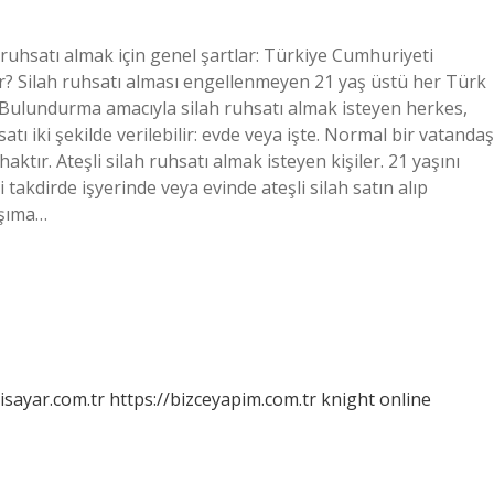
ah ruhsatı almak için genel şartlar: Türkiye Cumhuriyeti
nır? Silah ruhsatı alması engellenmeyen 21 yaş üstü her Türk
. Bulundurma amacıyla silah ruhsatı almak isteyen herkes,
satı iki şekilde verilebilir: evde veya işte. Normal bir vatandaş
haktır. Ateşli silah ruhsatı almak isteyen kişiler. 21 yaşını
takdirde işyerinde veya evinde ateşli silah satın alıp
aşıma…
isayar.com.tr
https://bizceyapim.com.tr
knight online