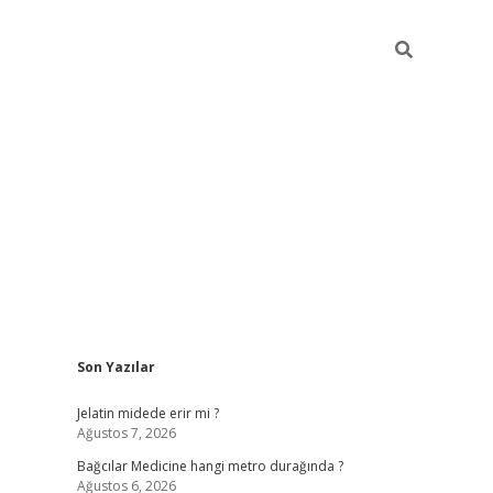
Sidebar
Son Yazılar
vd.casino
Jelatin midede erir mi ?
Ağustos 7, 2026
Bağcılar Medicine hangi metro durağında ?
Ağustos 6, 2026