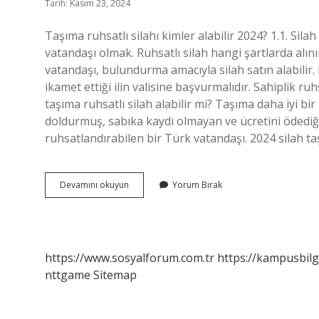
Tarih: Kasım 23, 2024
Taşıma ruhsatlı silahı kimler alabilir 2024? 1.1. Sil
vatandaşı olmak. Ruhsatlı silah hangi şartlarda alı
vatandaşı, bulundurma amacıyla silah satın alabilir
ikamet ettiği ilin valisine başvurmalıdır. Sahiplik ruh
taşıma ruhsatlı silah alabilir mi? Taşıma daha iyi bir 
doldurmuş, sabıka kaydı olmayan ve ücretini ödediği 
ruhsatlandırabilen bir Türk vatandaşı. 2024 silah t
Ruhsatlı
Devamını okuyun
Yorum Bırak
Silah
Ne
Zaman
Alınır
https://www.sosyalforum.com.tr
https://kampusbilg
nttgame
Sitemap