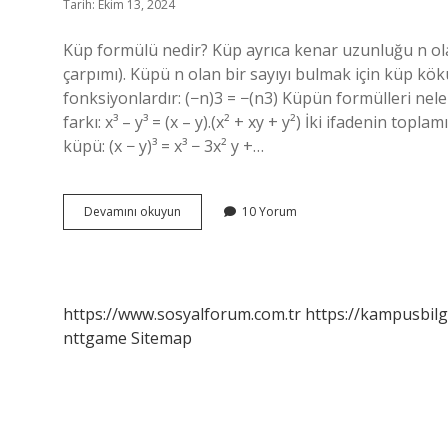
Tarih: Ekim 13, 2024
Küp formülü nedir? Küp ayrıca kenar uzunluğu n o
çarpımı). Küpü n olan bir sayıyı bulmak için küp k
fonksiyonlardır: (−n)3 = −(n3) Küpün formülleri nelerdi
farkı: x³ – y³ = (x – y).(x² + xy + y²) İki ifadenin topla
küpü: (x − y)³ = x³ − 3x² y +…
Küp
Devamını okuyun
10 Yorum
Açılımı
Formülü
Nedir
https://www.sosyalforum.com.tr
https://kampusbilg
nttgame
Sitemap