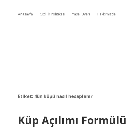
Anasayfa
Gizlilik Politikası
Yasal Uyarı
Hakkımızda
Etiket:
4ün küpü nasıl hesaplanır
Küp Açılımı Formülü