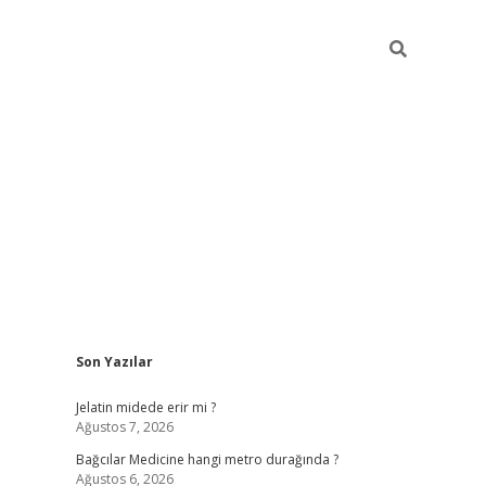
Sidebar
Son Yazılar
vd.casino
Jelatin midede erir mi ?
Ağustos 7, 2026
Bağcılar Medicine hangi metro durağında ?
Ağustos 6, 2026