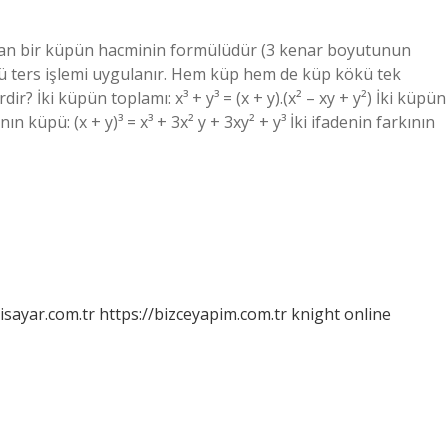
lan bir küpün hacminin formülüdür (3 kenar boyutunun
ökü ters işlemi uygulanır. Hem küp hem de küp kökü tek
r? İki küpün toplamı: x³ + y³ = (x + y).(x² – xy + y²) İki küpün
mının küpü: (x + y)³ = x³ + 3x² y + 3xy² + y³ İki ifadenin farkının
isayar.com.tr
https://bizceyapim.com.tr
knight online