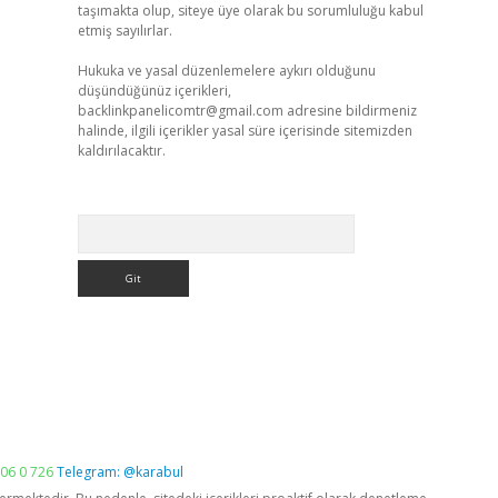
taşımakta olup, siteye üye olarak bu sorumluluğu kabul
etmiş sayılırlar.
Hukuka ve yasal düzenlemelere aykırı olduğunu
düşündüğünüz içerikleri,
backlinkpanelicomtr@gmail.com
adresine bildirmeniz
halinde, ilgili içerikler yasal süre içerisinde sitemizden
kaldırılacaktır.
Arama
06 0 726
Telegram: @karabul