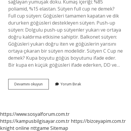
sağlayan yumuşak doku. Kumaş içeriği; %85
poliamid, %15 elastan. Sütyen full cup ne demek?
Full cup sütyen: Göğüsleri tamamen kapatan ve dik
dururken göğüsleri destekleyen sütyen. Push-up
sütyen: Dolgulu push-up sütyenler yukarı ve ortaya
doğru kaldırma etkisine sahiptir. Balkonet sütyen:
Göğüsleri yukarı doğru iten ve göğüslerin yarısını
ortaya çıkaran bir sütyen modelidir. Sütyen C Cup ne
demek? Kupa boyutu göğüs boyutunu ifade eder.
Bir kupa en küçük göğüsleri ifade ederken, DD ve…
Balkonet
Devamını okuyun
Yorum Bırak
Ne
Demek
https://www.sosyalforum.com.tr
https://kampusbilgisayar.com.tr
https://bizceyapim.com.tr
knight online
nttgame
Sitemap