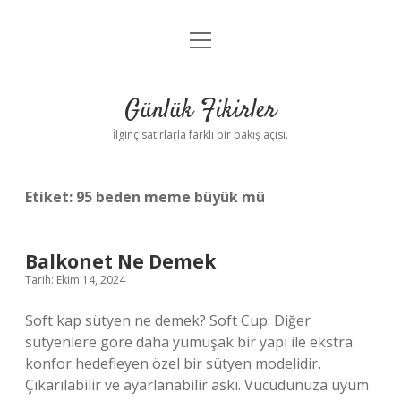
menüyü
Anasayfa
aç
Gizlilik Politikası
Günlük Fikirler
Yasal Uyarı
İlginç satırlarla farklı bir bakış açısı.
Hakkımızda
Etiket:
95 beden meme büyük mü
Balkonet Ne Demek
Tarih: Ekim 14, 2024
Soft kap sütyen ne demek? Soft Cup: Diğer
sütyenlere göre daha yumuşak bir yapı ile ekstra
konfor hedefleyen özel bir sütyen modelidir.
Çıkarılabilir ve ayarlanabilir askı. Vücudunuza uyum