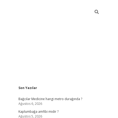
Sidebar
Son Yazılar
vd.casino
Bağcılar Medicine hangi metro durağında ?
Ağustos 6, 2026
Kaplumbağa amfibi midir ?
Ağustos 5, 2026