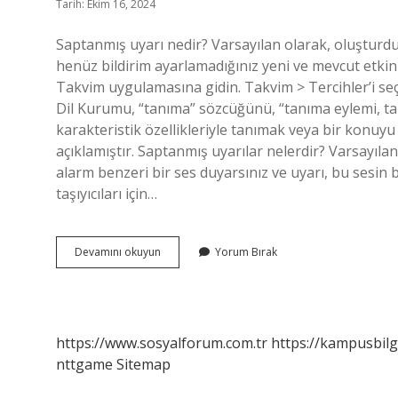
Tarih: Ekim 16, 2024
Saptanmış uyarı nedir? Varsayılan olarak, oluşturduğun
henüz bildirim ayarlamadığınız yeni ve mevcut etkinl
Takvim uygulamasına gidin. Takvim > Tercihler’i seç
Dil Kurumu, “tanıma” sözcüğünü, “tanıma eylemi, ta
karakteristik özellikleriyle tanımak veya bir konuyu
açıklamıştır. Saptanmış uyarılar nelerdir? Varsayılan 
alarm benzeri bir ses duyarsınız ve uyarı, bu sesin 
taşıyıcıları için…
Saptanmis
Devamını okuyun
Yorum Bırak
Nedir
https://www.sosyalforum.com.tr
https://kampusbilg
nttgame
Sitemap