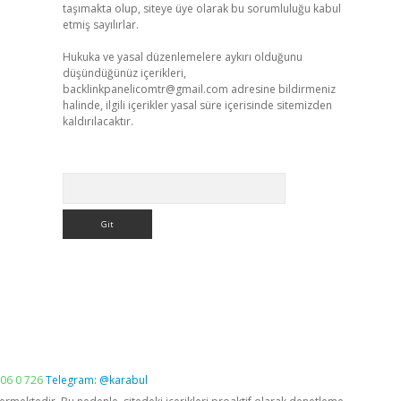
taşımakta olup, siteye üye olarak bu sorumluluğu kabul
etmiş sayılırlar.
Hukuka ve yasal düzenlemelere aykırı olduğunu
düşündüğünüz içerikleri,
backlinkpanelicomtr@gmail.com
adresine bildirmeniz
halinde, ilgili içerikler yasal süre içerisinde sitemizden
kaldırılacaktır.
Arama
06 0 726
Telegram: @karabul