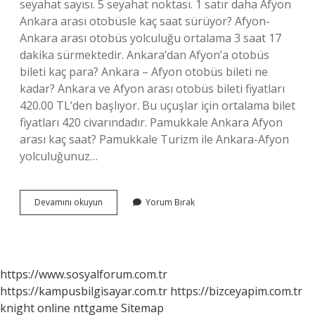
seyahat sayısı. 5 seyahat noktası. 1 satır daha Afyon
Ankara arası otobüsle kaç saat sürüyor? Afyon-
Ankara arası otobüs yolculuğu ortalama 3 saat 17
dakika sürmektedir. Ankara’dan Afyon’a otobüs
bileti kaç para? Ankara – Afyon otobüs bileti ne
kadar? Ankara ve Afyon arası otobüs bileti fiyatları
420.00 TL’den başlıyor. Bu uçuşlar için ortalama bilet
fiyatları 420 civarındadır. Pamukkale Ankara Afyon
arası kaç saat? Pamukkale Turizm ile Ankara-Afyon
yolculuğunuz…
Ankaradan
Devamını okuyun
Yorum Bırak
Afyon
Kaç
Saatlik
Yol
https://www.sosyalforum.com.tr
https://kampusbilgisayar.com.tr
https://bizceyapim.com.tr
knight online
nttgame
Sitemap