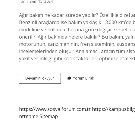
Tarih: Ekim 15, 2024
Ağır bakım ne kadar sürede yapılır? Özellikle dizel a
Benzinli araçlarda ise bakım yaklaşık 13.000 km’de bi
modeline ve kullanım tarzına göre değişir. Genel ol
önerilir. Ağır bakımda nelere bakılır? Bu bakım, ya
motorunun, şanzımanının, fren sisteminin, süspansi
incelemelerinden oluşur. Ana amacı, aracın tüm sis
yakıt verimliliği gibi kritik faktörleri optimize etm
Ağır
Devamını okuyun
Yorum Bırak
Bakım
Kaç
Saat
Sürer
https://www.sosyalforum.com.tr
https://kampusbilg
nttgame
Sitemap