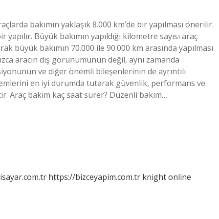
raçlarda bakımın yaklaşık 8.000 km’de bir yapılması önerilir.
r yapılır. Büyük bakımın yapıldığı kilometre sayısı araç
arak büyük bakımın 70.000 ile 90.000 km arasında yapılması
lnızca aracın dış görünümünün değil, aynı zamanda
yonunun ve diğer önemli bileşenlerinin de ayrıntılı
temlerini en iyi durumda tutarak güvenlik, performans ve
ektir. Araç bakım kaç saat sürer? Düzenli bakım…
isayar.com.tr
https://bizceyapim.com.tr
knight online