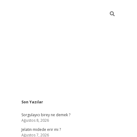
Sidebar
Son Yazılar
vd.casino
Sorgulayıcı birey ne demek ?
Ağustos 8, 2026
Jelatin midede erir mi ?
Ağustos 7, 2026