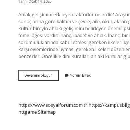
Tarih: Ocak 14, 2025
Ahlak gelişimini etkileyen faktörler nelerdir? Araş
sonuçlarına göre kalıtım ve çevre, aile, okul, akran 
kültür bireyin ahlaki gelişimini belirleyen önemli psi
temel öğesi vardır: inanç, ibadet ve ahlak. İnanç, bi
sorumluluklarında kabul etmesi gereken ilkeleri içerir
karşı eylemlerinde uyması gereken ilkeleri düzenler.
benzerler. Öncelikle dini kurallar, ahlaki kurallar g
Ahlak
Devamını okuyun
Yorum Bırak
Gelişiminde
Dinin
Etkisi
Nelerdir
https://www.sosyalforum.com.tr
https://kampusbilg
nttgame
Sitemap