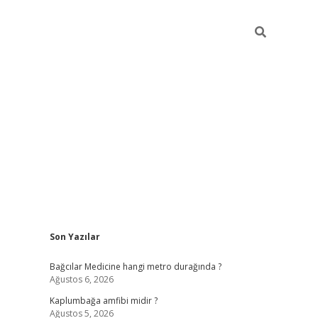
Sidebar
Son Yazılar
vd.casino
Bağcılar Medicine hangi metro durağında ?
Ağustos 6, 2026
Kaplumbağa amfibi midir ?
Ağustos 5, 2026