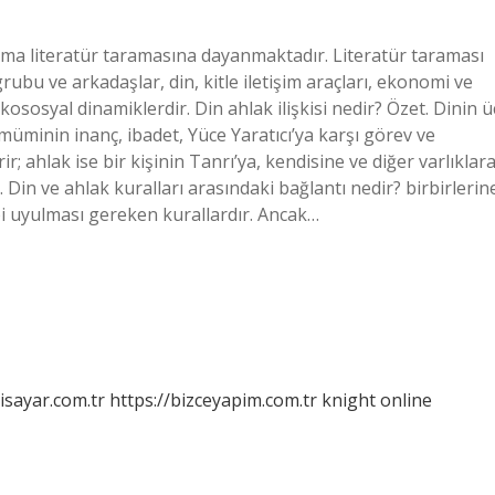
tırma literatür taramasına dayanmaktadır. Literatür taraması
grubu ve arkadaşlar, din, kitle iletişim araçları, ekonomi ve
kososyal dinamiklerdir. Din ahlak ilişkisi nedir? Özet. Dinin ü
r müminin inanç, ibadet, Yüce Yaratıcı’ya karşı görev ve
; ahlak ise bir kişinin Tanrı’ya, kendisine ve diğer varlıklar
 Din ve ahlak kuralları arasındaki bağlantı nedir? birbirlerin
ibi uyulması gereken kurallardır. Ancak…
isayar.com.tr
https://bizceyapim.com.tr
knight online