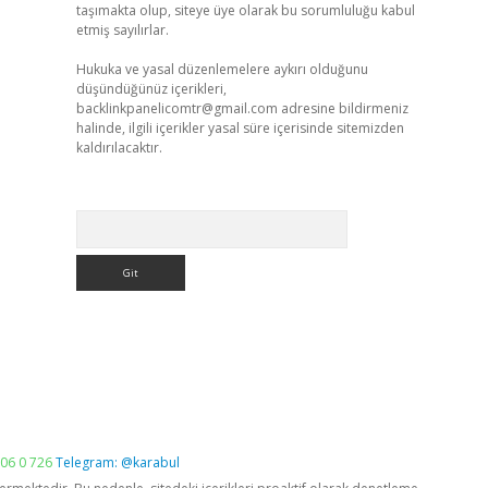
taşımakta olup, siteye üye olarak bu sorumluluğu kabul
etmiş sayılırlar.
Hukuka ve yasal düzenlemelere aykırı olduğunu
düşündüğünüz içerikleri,
backlinkpanelicomtr@gmail.com
adresine bildirmeniz
halinde, ilgili içerikler yasal süre içerisinde sitemizden
kaldırılacaktır.
Arama
06 0 726
Telegram: @karabul