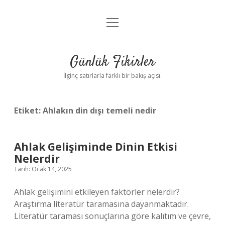
menüyü
Anasayfa
aç
Gizlilik Politikası
Günlük Fikirler
Yasal Uyarı
İlginç satırlarla farklı bir bakış açısı.
Hakkımızda
Etiket:
Ahlakın din dışı temeli nedir
Ahlak Gelişiminde Dinin Etkisi
Nelerdir
Tarih: Ocak 14, 2025
Ahlak gelişimini etkileyen faktörler nelerdir?
Araştırma literatür taramasına dayanmaktadır.
Literatür taraması sonuçlarına göre kalıtım ve çevre,