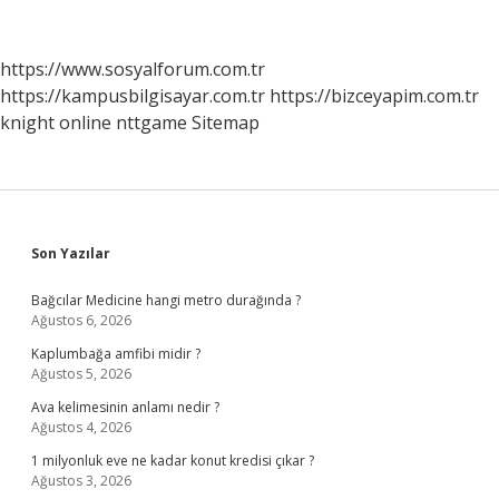
Yerine
Getirmezse
Ne
https://www.sosyalforum.com.tr
Olur
https://kampusbilgisayar.com.tr
https://bizceyapim.com.tr
knight online
nttgame
Sitemap
Sidebar
Son Yazılar
Bağcılar Medicine hangi metro durağında ?
Ağustos 6, 2026
Kaplumbağa amfibi midir ?
Ağustos 5, 2026
Ava kelimesinin anlamı nedir ?
Ağustos 4, 2026
1 milyonluk eve ne kadar konut kredisi çıkar ?
Ağustos 3, 2026