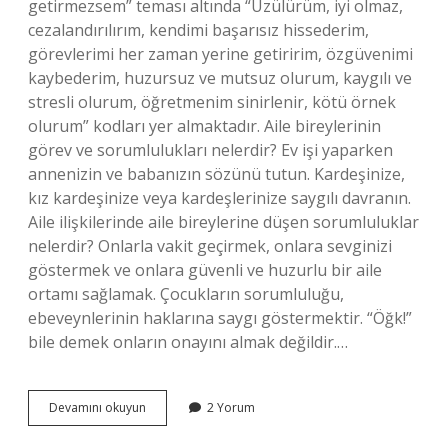
getirmezsem” teması altında “Üzülürüm, iyi olmaz,
cezalandırılırım, kendimi başarısız hissederim,
görevlerimi her zaman yerine getiririm, özgüvenimi
kaybederim, huzursuz ve mutsuz olurum, kaygılı ve
stresli olurum, öğretmenim sinirlenir, kötü örnek
olurum” kodları yer almaktadır. Aile bireylerinin
görev ve sorumlulukları nelerdir? Ev işi yaparken
annenizin ve babanızın sözünü tutun. Kardeşinize,
kız kardeşinize veya kardeşlerinize saygılı davranın.
Aile ilişkilerinde aile bireylerine düşen sorumluluklar
nelerdir? Onlarla vakit geçirmek, onlara sevginizi
göstermek ve onlara güvenli ve huzurlu bir aile
ortamı sağlamak. Çocukların sorumluluğu,
ebeveynlerinin haklarına saygı göstermektir. “Öğk!”
bile demek onların onayını almak değildir.…
Aile
Devamını okuyun
2 Yorum
Bireyleri
Sorumluluklarını