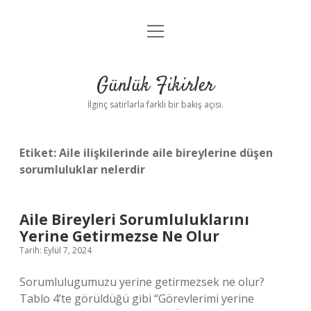
menüyü
Anasayfa
aç
Gizlilik Politikası
Günlük Fikirler
Yasal Uyarı
İlginç satırlarla farklı bir bakış açısı.
Hakkımızda
Etiket:
Aile ilişkilerinde aile bireylerine düşen
sorumluluklar nelerdir
Aile Bireyleri Sorumluluklarını
Yerine Getirmezse Ne Olur
Tarih: Eylül 7, 2024
Sorumlulugumuzu yerine getirmezsek ne olur?
Tablo 4’te görüldüğü gibi “Görevlerimi yerine