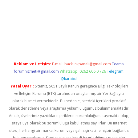
vd.casino
Reklam ve İletişim:
E-mail:
backlinkpaneli@gmail.com
Teams:
forumhizmeti@gmail.com
Whatsapp: 0262 606 0 726
Telegram:
@karabul
Yasal Uyarı:
Sitemiz, 5651 Sayılı Kanun gereğince Bilgi Teknolojileri
ve İletişim Kurumu (BTK) tarafından onaylanmış bir Yer Sağlayıcı
olarak hizmet vermektedir. Bu nedenle, sitedeki içerikleri proaktif
olarak denetleme veya araştırma yükümlülüğümüz bulunmamaktadır.
Ancak, üyelerimiz yazdıkları içeriklerin sorumluluğunu taşımakta olup,
siteye üye olarak bu sorumluluğu kabul etmiş sayılırlar. Bu internet
sitesi, herhangi bir marka, kurum veya şahıs şirketi ile hiçbir bağlantısı
bulunmamaktadır. Sitede yalnızca kendi hazırladığımız makaleler