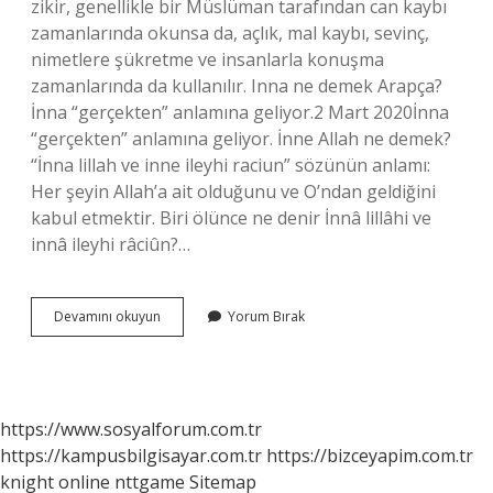
zikir, genellikle bir Müslüman tarafından can kaybı
zamanlarında okunsa da, açlık, mal kaybı, sevinç,
nimetlere şükretme ve insanlarla konuşma
zamanlarında da kullanılır. Inna ne demek Arapça?
İnna “gerçekten” anlamına geliyor.2 Mart 2020İnna
“gerçekten” anlamına geliyor. İnne Allah ne demek?
“İnna lillah ve inne ileyhi raciun” sözünün anlamı:
Her şeyin Allah’a ait olduğunu ve O’ndan geldiğini
kabul etmektir. Biri ölünce ne denir İnnâ lillâhi ve
innâ ileyhi râciûn?…
Inna
Devamını okuyun
Yorum Bırak
Teala
Ne
Demek
https://www.sosyalforum.com.tr
https://kampusbilgisayar.com.tr
https://bizceyapim.com.tr
knight online
nttgame
Sitemap