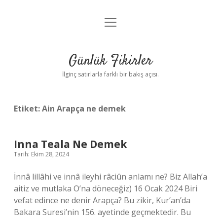
menüyü
Anasayfa
aç
Gizlilik Politikası
Günlük Fikirler
Yasal Uyarı
İlginç satırlarla farklı bir bakış açısı.
Hakkımızda
Etiket:
Ain Arapça ne demek
Inna Teala Ne Demek
Tarih: Ekim 28, 2024
İnnâ lillâhi ve innâ ileyhi râciûn anlamı ne? Biz Allah’a
aitiz ve mutlaka O’na döneceğiz) 16 Ocak 2024 Biri
vefat edince ne denir Arapça? Bu zikir, Kur’an’da
Bakara Suresi’nin 156. ayetinde geçmektedir. Bu