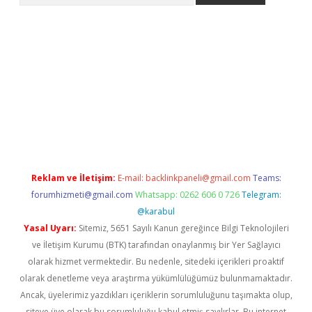
o
Reklam ve İletişim:
E-mail:
backlinkpaneli@gmail.com
Teams:
forumhizmeti@gmail.com
Whatsapp: 0262 606 0 726
Telegram:
@karabul
Yasal Uyarı:
Sitemiz, 5651 Sayılı Kanun gereğince Bilgi Teknolojileri
ve İletişim Kurumu (BTK) tarafından onaylanmış bir Yer Sağlayıcı
olarak hizmet vermektedir. Bu nedenle, sitedeki içerikleri proaktif
olarak denetleme veya araştırma yükümlülüğümüz bulunmamaktadır.
Ancak, üyelerimiz yazdıkları içeriklerin sorumluluğunu taşımakta olup,
siteye üye olarak bu sorumluluğu kabul etmiş sayılırlar. Bu internet