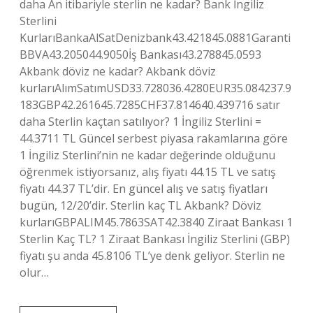
daha An itibariyle sterlin ne kadar? Bank İngiliz
Sterlini
KurlarıBankaAlSatDenizbank43.421845.0881Garanti
BBVA43.205044.9050İş Bankası43.278845.0593
Akbank döviz ne kadar? Akbank döviz
kurlarıAlımSatımUSD33.728036.4280EUR35.084237.9
183GBP42.261645.7285CHF37.814640.439716 satır
daha Sterlin kaçtan satılıyor? 1 İngiliz Sterlini =
44.3711 TL Güncel serbest piyasa rakamlarına göre
1 İngiliz Sterlini’nin ne kadar değerinde olduğunu
öğrenmek istiyorsanız, alış fiyatı 44.15 TL ve satış
fiyatı 44.37 TL’dir. En güncel alış ve satış fiyatları
bugün, 12/20’dir. Sterlin kaç TL Akbank? Döviz
kurlarıGBPALIM45.7863SAT42.3840 Ziraat Bankası 1
Sterlin Kaç TL? 1 Ziraat Bankası İngiliz Sterlini (GBP)
fiyatı şu anda 45.8106 TL’ye denk geliyor. Sterlin ne
olur…