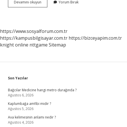
Akbank
Devamını okuyun
Yorum Bırak
Sterlin
Ne
Kadar
https://www.sosyalforum.com.tr
https://kampusbilgisayar.com.tr
https://bizceyapim.com.tr
knight online
nttgame
Sitemap
Sidebar
Son Yazılar
Bağcılar Medicine hangi metro durağında ?
Ağustos 6, 2026
Kaplumbağa amfibi midir ?
Ağustos 5, 2026
Ava kelimesinin anlamı nedir ?
Ağustos 4, 2026