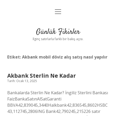
menüyü
Anasayfa
aç
Gizlilik Politikası
Günlük Fikirler
Yasal Uyarı
İlginç satırlarla farklı bir bakış açısı.
Hakkımızda
Etiket:
Akbank mobil döviz alış satış nasıl yapılır
Akbank Sterlin Ne Kadar
Tarih: Ocak 13, 2025
Bankalarda Sterlin Ne Kadar? İngiliz Sterlini Bankası
FaizBankaSatınAlSatGaranti
BBVA42,839045,3440Halkbank42,836545,8602HSBC
43,112745,2806ING Bank42,790245,215226 satır