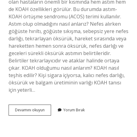
olan hastaların önemli bir kısmında hem astım hem
de KOAH özellikleri görülür. Bu durumda astım-
KOAH örtüşme sendromu (ACOS) terimi kullanılır.
Astım olup olmadığını nasıl anlarız? Nefes alırken
göğüste hırıltı, göğüste sıkışma, sebepsiz yere nefes
darlığı, tekrarlayan öksürük, hareket sırasında veya
hareketten hemen sonra öksürük, nefes darlığı ve
geceleri sürekli öksürük astımın belirtileridir.
Belirtiler tekrarlayıcıdır ve ataklar halinde ortaya
çıkar. KOAH olduğumu nasıl anlarım? KOAH nasıl
teşhis edilir? Kişi sigara içiyorsa, kalıcı nefes darlığı,
öksürük ve balgam üretiminin varlığı KOAH tanısı
için yeterli…
Koah
Devamını okuyun
Yorum Bırak
Ve
Astım
Arasındaki
Fark