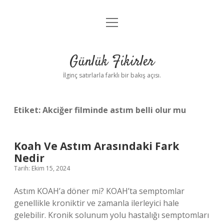
menüyü
Anasayfa
aç
Gizlilik Politikası
Günlük Fikirler
Yasal Uyarı
İlginç satırlarla farklı bir bakış açısı.
Hakkımızda
Etiket:
Akciğer filminde astım belli olur mu
Koah Ve Astım Arasındaki Fark
Nedir
Tarih: Ekim 15, 2024
Astım KOAH’a döner mi? KOAH’ta semptomlar
genellikle kroniktir ve zamanla ilerleyici hale
gelebilir. Kronik solunum yolu hastalığı semptomları