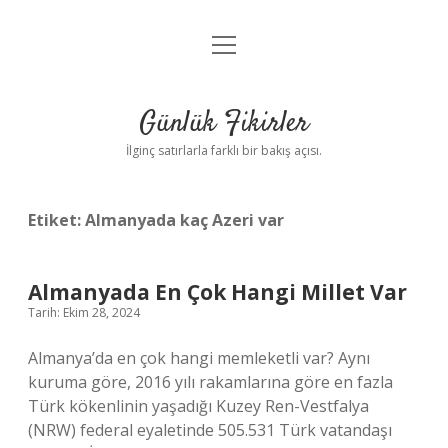
menüyü
Anasayfa
aç
Gizlilik Politikası
Günlük Fikirler
Yasal Uyarı
İlginç satırlarla farklı bir bakış açısı.
Hakkımızda
Etiket:
Almanyada kaç Azeri var
Almanyada En Çok Hangi Millet Var
Tarih: Ekim 28, 2024
Almanya’da en çok hangi memleketli var? Aynı
kuruma göre, 2016 yılı rakamlarına göre en fazla
Türk kökenlinin yaşadığı Kuzey Ren-Vestfalya
(NRW) federal eyaletinde 505.531 Türk vatandaşı