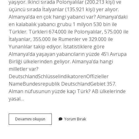
yaşıyor. İkinci sırada Polonyalılar (200.213 kişi) ve
üçüncü sırada İtalyanlar (135.921 kişi) yer alıyor.
Almanya’da en çok hangi yabanci var? Almanya’daki
en kalabalık yabancı grubu 1 milyon 530 bin ile
Türkler. Türkleri 674.000 ile Polonyalılar, 575.000 ile
İtalyanlar, 355.000 ile Rumenler ve 329.000 ile
Yunanlılar takip ediyor. İstatistiklere göre
Almanya’da yaşayan yabancıların yüzde 45’i Avrupa
Birliği ülkelerinden geliyor. Almanya’da hangi
milletler var?
DeutschlandSchlüsselindikatorenOffizieller
NameBundesrepublik DeutschlandGebiet 357.
Alman nüfusunun yüzde kaçı Türk? AB ülkelerinde
yasal…
Almanyada
Devamını okuyun
Yorum Bırak
En
Çok
Hangi