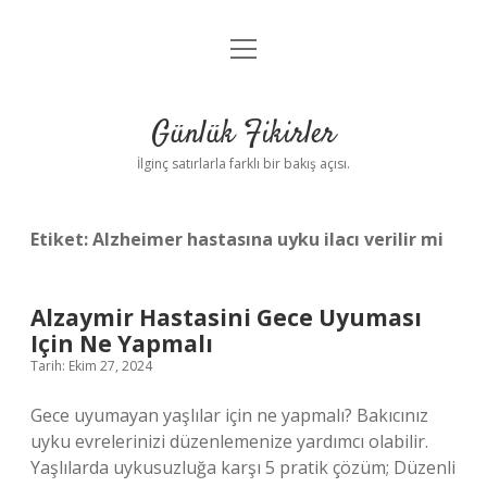
menüyü
Anasayfa
aç
Gizlilik Politikası
Günlük Fikirler
Yasal Uyarı
İlginç satırlarla farklı bir bakış açısı.
Hakkımızda
Etiket:
Alzheimer hastasına uyku ilacı verilir mi
Alzaymir Hastasini Gece Uyuması
Için Ne Yapmalı
Tarih: Ekim 27, 2024
Gece uyumayan yaşlılar için ne yapmalı? Bakıcınız
uyku evrelerinizi düzenlemenize yardımcı olabilir.
Yaşlılarda uykusuzluğa karşı 5 pratik çözüm; Düzenli