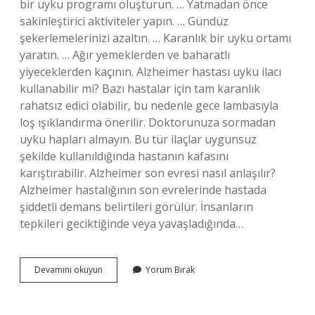
bir uyku programı oluşturun. … Yatmadan önce
sakinleştirici aktiviteler yapın. … Gündüz
şekerlemelerinizi azaltın. … Karanlık bir uyku ortamı
yaratın. … Ağır yemeklerden ve baharatlı
yiyeceklerden kaçının. Alzheimer hastası uyku ilacı
kullanabilir mi? Bazı hastalar için tam karanlık
rahatsız edici olabilir, bu nedenle gece lambasıyla
loş ışıklandırma önerilir. Doktorunuza sormadan
uyku hapları almayın. Bu tür ilaçlar uygunsuz
şekilde kullanıldığında hastanın kafasını
karıştırabilir. Alzheimer son evresi nasıl anlaşılır?
Alzheimer hastalığının son evrelerinde hastada
şiddetli demans belirtileri görülür. İnsanların
tepkileri geciktiğinde veya yavaşladığında…
Alzaymir
Devamını okuyun
Yorum Bırak
Hastasini
Gece
Uyuması