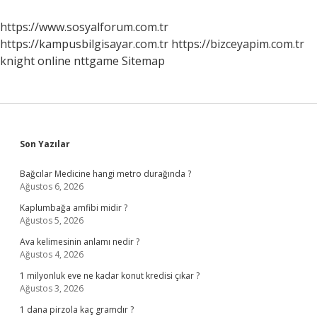
Için
Ne
https://www.sosyalforum.com.tr
Yapmalı
https://kampusbilgisayar.com.tr
https://bizceyapim.com.tr
knight online
nttgame
Sitemap
Sidebar
Son Yazılar
Bağcılar Medicine hangi metro durağında ?
Ağustos 6, 2026
Kaplumbağa amfibi midir ?
Ağustos 5, 2026
Ava kelimesinin anlamı nedir ?
Ağustos 4, 2026
1 milyonluk eve ne kadar konut kredisi çıkar ?
Ağustos 3, 2026
1 dana pirzola kaç gramdır ?