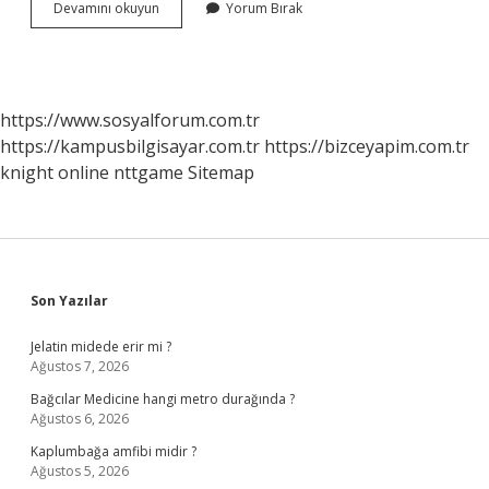
Akbank
Devamını okuyun
Yorum Bırak
Sterlin
Ne
Kadar
https://www.sosyalforum.com.tr
https://kampusbilgisayar.com.tr
https://bizceyapim.com.tr
knight online
nttgame
Sitemap
Sidebar
Son Yazılar
Jelatin midede erir mi ?
Ağustos 7, 2026
Bağcılar Medicine hangi metro durağında ?
Ağustos 6, 2026
Kaplumbağa amfibi midir ?
Ağustos 5, 2026