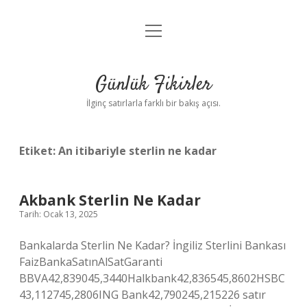
menüyü
Anasayfa
aç
Gizlilik Politikası
Günlük Fikirler
Yasal Uyarı
İlginç satırlarla farklı bir bakış açısı.
Hakkımızda
Etiket:
An itibariyle sterlin ne kadar
Akbank Sterlin Ne Kadar
Tarih: Ocak 13, 2025
Bankalarda Sterlin Ne Kadar? İngiliz Sterlini Bankası
FaizBankaSatınAlSatGaranti
BBVA42,839045,3440Halkbank42,836545,8602HSBC
43,112745,2806ING Bank42,790245,215226 satır