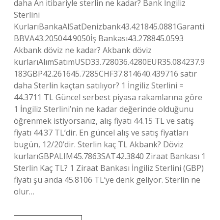
daha An itibariyle sterlin ne kadar? Bank İngiliz
Sterlini
KurlarıBankaAlSatDenizbank43.421845.0881Garanti
BBVA43.205044.9050İş Bankası43.278845.0593
Akbank döviz ne kadar? Akbank döviz
kurlarıAlımSatımUSD33.728036.4280EUR35.084237.9
183GBP42.261645.7285CHF37.814640.439716 satır
daha Sterlin kaçtan satılıyor? 1 İngiliz Sterlini =
44.3711 TL Güncel serbest piyasa rakamlarına göre
1 İngiliz Sterlini’nin ne kadar değerinde olduğunu
öğrenmek istiyorsanız, alış fiyatı 44.15 TL ve satış
fiyatı 44.37 TL’dir. En güncel alış ve satış fiyatları
bugün, 12/20’dir. Sterlin kaç TL Akbank? Döviz
kurlarıGBPALIM45.7863SAT42.3840 Ziraat Bankası 1
Sterlin Kaç TL? 1 Ziraat Bankası İngiliz Sterlini (GBP)
fiyatı şu anda 45.8106 TL’ye denk geliyor. Sterlin ne
olur…