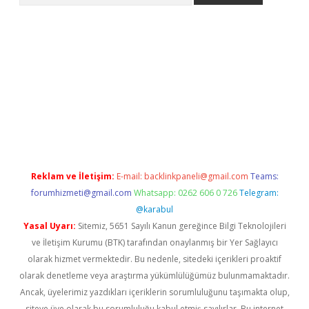
d.casino
Reklam ve İletişim:
E-mail:
backlinkpaneli@gmail.com
Teams:
forumhizmeti@gmail.com
Whatsapp: 0262 606 0 726
Telegram:
@karabul
Yasal Uyarı:
Sitemiz, 5651 Sayılı Kanun gereğince Bilgi Teknolojileri
ve İletişim Kurumu (BTK) tarafından onaylanmış bir Yer Sağlayıcı
olarak hizmet vermektedir. Bu nedenle, sitedeki içerikleri proaktif
olarak denetleme veya araştırma yükümlülüğümüz bulunmamaktadır.
Ancak, üyelerimiz yazdıkları içeriklerin sorumluluğunu taşımakta olup,
siteye üye olarak bu sorumluluğu kabul etmiş sayılırlar. Bu internet