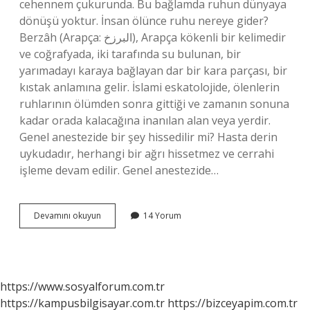
cehennem çukurunda. Bu bağlamda ruhun dünyaya
dönüşü yoktur. İnsan ölünce ruhu nereye gider?
Berzâh (Arapça: البرزخ), Arapça kökenli bir kelimedir
ve coğrafyada, iki tarafında su bulunan, bir
yarımadayı karaya bağlayan dar bir kara parçası, bir
kıstak anlamına gelir. İslami eskatolojide, ölenlerin
ruhlarının ölümden sonra gittiği ve zamanın sonuna
kadar orada kalacağına inanılan alan veya yerdir.
Genel anestezide bir şey hissedilir mi? Hasta derin
uykudadır, herhangi bir ağrı hissetmez ve cerrahi
işleme devam edilir. Genel anestezide…
Anestezide
Devamını okuyun
14 Yorum
Ruh
Nereye
Gider
https://www.sosyalforum.com.tr
https://kampusbilgisayar.com.tr
https://bizceyapim.com.tr