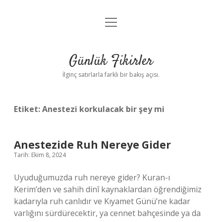
menüyü
Anasayfa
aç
Gizlilik Politikası
Günlük Fikirler
Yasal Uyarı
İlginç satırlarla farklı bir bakış açısı.
Hakkımızda
Etiket:
Anestezi korkulacak bir şey mi
Anestezide Ruh Nereye Gider
Tarih: Ekim 8, 2024
Uyuduğumuzda ruh nereye gider? Kuran-ı
Kerim’den ve sahih dinî kaynaklardan öğrendiğimiz
kadarıyla ruh canlıdır ve Kıyamet Günü’ne kadar
varlığını sürdürecektir, ya cennet bahçesinde ya da