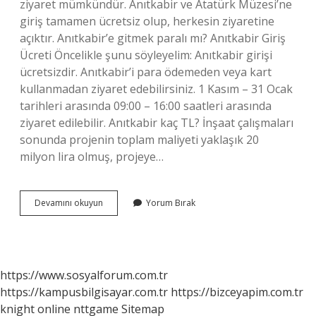
ziyaret mümkündür. Anıtkabir ve Atatürk Müzesi’ne
giriş tamamen ücretsiz olup, herkesin ziyaretine
açıktır. Anıtkabir’e gitmek paralı mı? Anıtkabir Giriş
Ücreti Öncelikle şunu söyleyelim: Anıtkabir girişi
ücretsizdir. Anıtkabir’i para ödemeden veya kart
kullanmadan ziyaret edebilirsiniz. 1 Kasım – 31 Ocak
tarihleri ​​arasında 09:00 – 16:00 saatleri arasında
ziyaret edilebilir. Anıtkabir kaç TL? İnşaat çalışmaları
sonunda projenin toplam maliyeti yaklaşık 20
milyon lira olmuş, projeye…
Anıtkabire
Devamını okuyun
Yorum Bırak
Giriş
Ücreti
Var
Mı
https://www.sosyalforum.com.tr
https://kampusbilgisayar.com.tr
https://bizceyapim.com.tr
knight online
nttgame
Sitemap