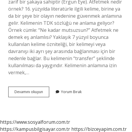
zarif bir şakaya sahiptir (Ergun Eye). Atfetmek nedir
örnek? 16. yüzyılda literatürle ilgili kelime, birine ya
da bir şeye bir olayın nedenine güvenmek anlamına
gelir. Kelimenin TDK sözlüğü ne anlama geliyor?
Örnek cümle: “Ne kadar mutsuzsun?” Atfetmek ne
demek eş anlamlısı? Yaklaşık 7 yüzyıl boyunca
kullanılan kelime özniteliği, bir kelimeyi veya
davranışı iki ayrı şey arasında bağlanması için bir
nedenle bağlar. Bu kelimenin “transfer” şeklinde
kullanılması da yaygındır. Kelimenin anlamına izin
vermek,…
Atfetmiş
Devamını okuyun
Yorum Bırak
Ne
Demek
https://www.sosyalforum.com.tr
https://kampusbilgisayar.com.tr
https://bizceyapim.com.tr