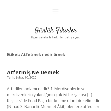
menüyü
Anasayfa
aç
Gizlilik Politikası
Günlük Fikirler
Yasal Uyarı
İlginç satırlarla farklı bir bakış açısı.
Hakkımızda
Etiket:
Atfetmek nedir örnek
Atfetmiş Ne Demek
Tarih: Şubat 10, 2025
Atfedilen anlamı nedir? 1. Merdivenlerin ve
merdivenlerin yakınlığının çok iyi bir şakası (…)
Keçecizâde Fuad Paşa bir kelime olan bir kelimedir
(Nihad S. Banarli). Mehmet Âkif, ölenlere atfedilen