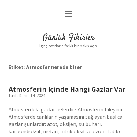
menüyü
Anasayfa
aç
Gizlilik Politikası
Günlük Fikirler
Yasal Uyarı
İlginç satırlarla farklı bir bakış açısı.
Hakkımızda
Etiket:
Atmosfer nerede biter
Atmosferin Içinde Hangi Gazlar Var
Tarih: Kasım 14, 2024
Atmosferdeki gazlar nelerdir? Atmosferin bileşimi
Atmosferde canlıların yaşamasını sağlayan başlıca
gazlar şunlardır: azot, oksijen, su buharı,
karbondioksit, metan, nitrik oksit ve ozon. Tablo