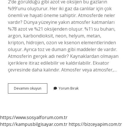
2’de görüldüğü gibi azot ve oksijen bu gazların
%99’unu oluşturur. Her iki gaz da canlılar için çok
önemli ve hayati öneme sahiptir. Atmosferde neler
vardır? Dünya yüzeyine yakın atmosfer katmanları
%78 azot ve %21 oksijenden oluşur. %1’i su buharı,
argon, karbondioksit, neon, helyum, metan,
kripton, hidrojen, ozon ve ksenon elementlerinden
oluşur. Ayrıca toz ve duman gibi maddeler de vardır.
Atmosferin gerçek adı nedir? Kaynaklardan olmayan
içeriklere itiraz edilebilir ve kaldırılabilir. Ekvator
çevresinde daha kalındır. Atmosfer veya atmosfer,…
Atmosferin
Devamını okuyun
Yorum Bırak
Içinde
Hangi
Gazlar
Var
https://www.sosyalforum.com.tr
https://kampusbilgisayar.com.tr
https://bizceyapim.com.tr