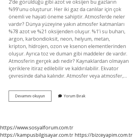
2’de görüldüğü gibi azot ve oksijen bu gazların
%99’unu oluşturur. Her iki gaz da canlılar için çok
önemli ve hayati öneme sahiptir. Atmosferde neler
vardır? Dünya yüzeyine yakın atmosfer katmanları
%78 azot ve %21 oksijenden oluşur. %1’i su buharı,
argon, karbondioksit, neon, helyum, metan,
kripton, hidrojen, ozon ve ksenon elementlerinden
oluşur. Ayrıca toz ve duman gibi maddeler de vardır.
Atmosferin gerçek adı nedir? Kaynaklardan olmayan
içeriklere itiraz edilebilir ve kaldırılabilir. Ekvator
çevresinde daha kalındır. Atmosfer veya atmosfer,…
Atmosferin
Devamını okuyun
Yorum Bırak
Içinde
Hangi
Gazlar
Var
https://www.sosyalforum.com.tr
https://kampusbilgisayar.com.tr
https://bizceyapim.com.tr