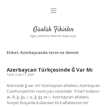
menüyü
Anasayfa
aç
Gizlilik Politikası
Günlük Fikirler
Yasal Uyarı
İlginç satırlarla farklı bir bakış açısı.
Hakkımızda
Etiket:
Azerbaycanda terse ne demek
Azerbaycan Türkçesinde Ğ Var Mı
Tarih: Ocak 11, 2025
Azericede ğ var mı? Azerbaycan alfabesi, Azerbaycan
Cumhuriyeti’nin resmi yazı sistemidir. 9 harf kullanır:
æ, Ə, ğ, ğş, ı, ış, ğ, ğş ve ı-. Azerbaycan alfabesi,
Sovyet Rusya’da kullanılan Kiril alfabesinin bir