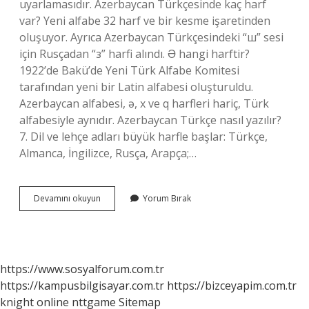
uyarlamasıdır. Azerbaycan Türkçesinde kaç harf
var? Yeni alfabe 32 harf ve bir kesme işaretinden
oluşuyor. Ayrıca Azerbaycan Türkçesindeki “ш” sesi
için Rusçadan “з” harfi alındı. Ə hangi harftir?
1922’de Bakü’de Yeni Türk Alfabe Komitesi
tarafından yeni bir Latin alfabesi oluşturuldu.
Azerbaycan alfabesi, ə, x ve q harfleri hariç, Türk
alfabesiyle aynıdır. Azerbaycan Türkçe nasıl yazılır?
7. Dil ve lehçe adları büyük harfle başlar: Türkçe,
Almanca, İngilizce, Rusça, Arapça;…
Azerbaycan
Devamını okuyun
Yorum Bırak
Türkçesinde
Ğ
Var
Mı
https://www.sosyalforum.com.tr
https://kampusbilgisayar.com.tr
https://bizceyapim.com.tr
knight online
nttgame
Sitemap