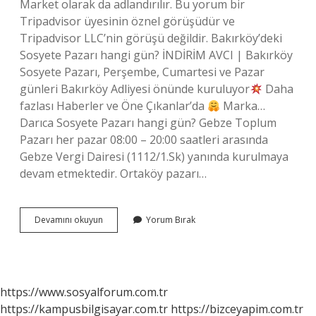
Market olarak da adlandırılır. Bu yorum bir
Tripadvisor üyesinin öznel görüşüdür ve
Tripadvisor LLC’nin görüşü değildir. Bakırköy’deki
Sosyete Pazarı hangi gün? İNDİRİM AVCI | Bakırköy
Sosyete Pazarı, Perşembe, Cumartesi ve Pazar
günleri Bakırköy Adliyesi önünde kuruluyor
Daha
fazlası Haberler ve Öne Çıkanlar’da
Marka…
Darıca Sosyete Pazarı hangi gün? Gebze Toplum
Pazarı her pazar 08:00 – 20:00 saatleri arasında
Gebze Vergi Dairesi (1112/1.Sk) yanında kurulmaya
devam etmektedir. Ortaköy pazarı…
Sosyete
Devamını okuyun
Yorum Bırak
Pazarı
Hangi
Günler
https://www.sosyalforum.com.tr
https://kampusbilgisayar.com.tr
https://bizceyapim.com.tr