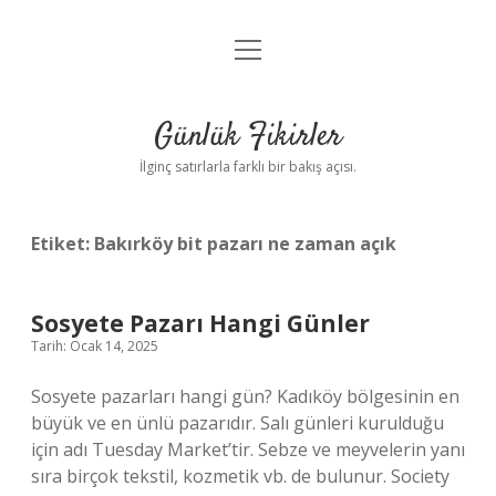
menüyü
Anasayfa
aç
Gizlilik Politikası
Günlük Fikirler
Yasal Uyarı
İlginç satırlarla farklı bir bakış açısı.
Hakkımızda
Etiket:
Bakırköy bit pazarı ne zaman açık
Sosyete Pazarı Hangi Günler
Tarih: Ocak 14, 2025
Sosyete pazarları hangi gün? Kadıköy bölgesinin en
büyük ve en ünlü pazarıdır. Salı günleri kurulduğu
için adı Tuesday Market’tir. Sebze ve meyvelerin yanı
sıra birçok tekstil, kozmetik vb. de bulunur. Society