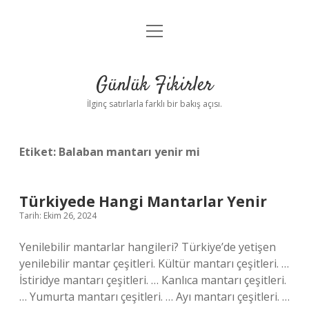
menüyü
Anasayfa
aç
Gizlilik Politikası
Günlük Fikirler
Yasal Uyarı
İlginç satırlarla farklı bir bakış açısı.
Hakkımızda
Etiket:
Balaban mantarı yenir mi
Türkiyede Hangi Mantarlar Yenir
Tarih: Ekim 26, 2024
Yenilebilir mantarlar hangileri? Türkiye’de yetişen
yenilebilir mantar çeşitleri. Kültür mantarı çeşitleri. …
İstiridye mantarı çeşitleri. … Kanlıca mantarı çeşitleri.
… Yumurta mantarı çeşitleri. … Ayı mantarı çeşitleri. …