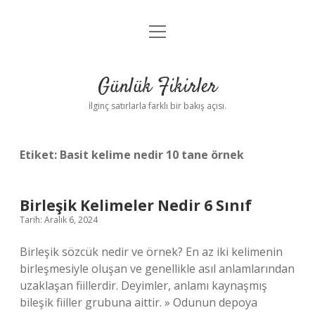
menüyü
Anasayfa
aç
Gizlilik Politikası
Günlük Fikirler
Yasal Uyarı
İlginç satırlarla farklı bir bakış açısı.
Hakkımızda
Etiket:
Basit kelime nedir 10 tane örnek
Birleşik Kelimeler Nedir 6 Sınıf
Tarih: Aralık 6, 2024
Birleşik sözcük nedir ve örnek? En az iki kelimenin
birleşmesiyle oluşan ve genellikle asıl anlamlarından
uzaklaşan fiillerdir. Deyimler, anlamı kaynaşmış
bileşik fiiller grubuna aittir. » Odunun depoya