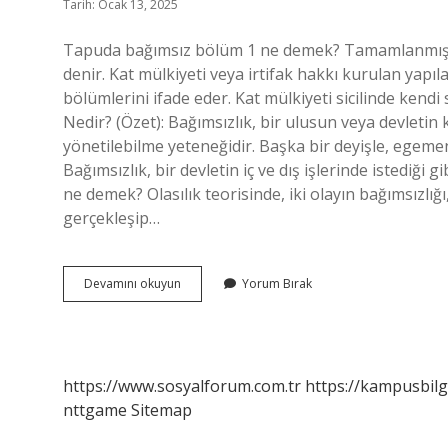
Tarih: Ocak 13, 2025
Tapuda bağımsız bölüm 1 ne demek? Tamamlanmış ya
denir. Kat mülkiyeti veya irtifak hakkı kurulan yapı
bölümlerini ifade eder. Kat mülkiyeti sicilinde kendi 
Nedir? (Özet): Bağımsızlık, bir ulusun veya devletin
yönetilebilme yeteneğidir. Başka bir deyişle, egemen
Bağımsızlık, bir devletin iç ve dış işlerinde istediği
ne demek? Olasılık teorisinde, iki olayın bağımsızlığ
gerçekleşip…
1
Devamını okuyun
Yorum Bırak
Bağımsız
Nedir
https://www.sosyalforum.com.tr
https://kampusbilg
nttgame
Sitemap