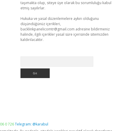
taşımakta olup, siteye üye olarak bu sorumluluğu kabul
etmiş sayılırlar.
Hukuka ve yasal düzenlemelere aykırı olduğunu
düşündüğünüz içerikleri,
backlinkpanelicomtr@gmail.com
adresine bildirmeniz
halinde, ilgili içerikler yasal süre içerisinde sitemizden
kaldırılacaktır.
Arama
06 0 726
Telegram: @karabul