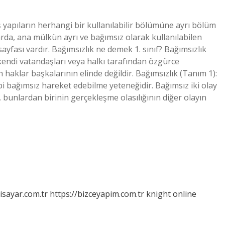
pıların herhangi bir kullanılabilir bölümüne ayrı bölüm
larda, ana mülkün ayrı ve bağımsız olarak kullanılabilen
sayfası vardır. Bağımsızlık ne demek 1. sınıf? Bağımsızlık
 kendi vatandaşları veya halkı tarafından özgürce
 haklar başkalarının elinde değildir. Bağımsızlık (Tanım 1):
 gibi bağımsız hareket edebilme yeteneğidir. Bağımsız iki olay
ı, bunlardan birinin gerçekleşme olasılığının diğer olayın
isayar.com.tr
https://bizceyapim.com.tr
knight online