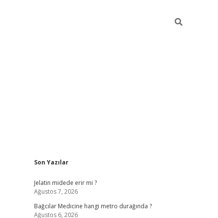
Sidebar
Son Yazılar
vd.casino
Jelatin midede erir mi ?
Ağustos 7, 2026
Bağcılar Medicine hangi metro durağında ?
Ağustos 6, 2026