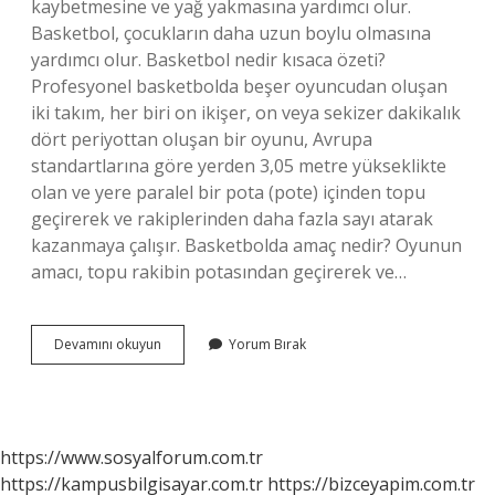
kaybetmesine ve yağ yakmasına yardımcı olur.
Basketbol, ​​çocukların daha uzun boylu olmasına
yardımcı olur. Basketbol nedir kısaca özeti?
Profesyonel basketbolda beşer oyuncudan oluşan
iki takım, her biri on ikişer, on veya sekizer dakikalık
dört periyottan oluşan bir oyunu, Avrupa
standartlarına göre yerden 3,05 metre yükseklikte
olan ve yere paralel bir pota (pote) içinden topu
geçirerek ve rakiplerinden daha fazla sayı atarak
kazanmaya çalışır. Basketbolda amaç nedir? Oyunun
amacı, topu rakibin potasından geçirerek ve…
Basketbol
Devamını okuyun
Yorum Bırak
Önemi
Nedir
https://www.sosyalforum.com.tr
https://kampusbilgisayar.com.tr
https://bizceyapim.com.tr