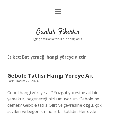
menüyü
Anasayfa
aç
Gizlilik Politikası
Günlük Fikirler
Yasal Uyarı
İlginç satırlarla farklı bir bakış açısı.
Hakkımızda
Etiket:
Bat yemeği hangi yöreye aittir
Gebole Tatlısı Hangi Yöreye Ait
Tarih: Kasım 27, 2024
Gebol hangi yöreye ait? Yozgat yöresine ait bir
yemektir, beğeneceğinizi umuyorum. Gebole ne
demek? Gebole tatlısı Siirt ve çevresine özgü, çok
sevilen ve beğenilen nefis bir tatlıdır. Her evde