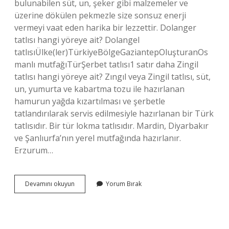
bulunabilen süt, un, şeker gibi malzemeler ve
üzerine dökülen pekmezle size sonsuz enerji
vermeyi vaat eden harika bir lezzettir. Dolanger
tatlısı hangi yöreye ait? Dolangel
tatlısıÜlke(ler)TürkiyeBölgeGaziantepOluşturanOs
manlı mutfağıTürŞerbet tatlısı1 satır daha Zingil
tatlısı hangi yöreye ait? Zıngıl veya Zingil tatlısı, süt,
un, yumurta ve kabartma tozu ile hazırlanan
hamurun yağda kızartılması ve şerbetle
tatlandırılarak servis edilmesiyle hazırlanan bir Türk
tatlısıdır. Bir tür lokma tatlısıdır. Mardin, Diyarbakır
ve Şanlıurfa’nın yerel mutfağında hazırlanır.
Erzurum…
Gebole
Devamını okuyun
Yorum Bırak
Tatlısı
Hangi
Yöreye
Ait