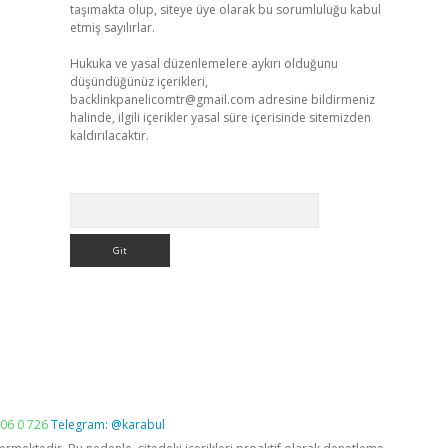
taşımakta olup, siteye üye olarak bu sorumluluğu kabul
etmiş sayılırlar.
Hukuka ve yasal düzenlemelere aykırı olduğunu
düşündüğünüz içerikleri,
backlinkpanelicomtr@gmail.com
adresine bildirmeniz
halinde, ilgili içerikler yasal süre içerisinde sitemizden
kaldırılacaktır.
Arama
06 0 726
Telegram: @karabul