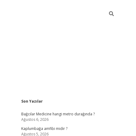
Sidebar
Son Yazılar
vd.casino
Bağcılar Medicine hangi metro durağında ?
Ağustos 6, 2026
Kaplumbağa amfibi midir ?
Ağustos 5, 2026