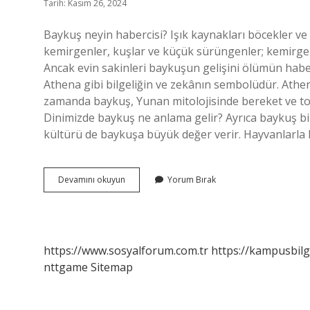
Tarih: Kasım 26, 2024
Baykuş neyin habercisi? Işık kaynakları böcekler ve 
kemirgenler, kuşlar ve küçük sürüngenler; kemirgen
Ancak evin sakinleri baykuşun gelişini ölümün haber
Athena gibi bilgeliğin ve zekânın sembolüdür. Athena,
zamanda baykuş, Yunan mitolojisinde bereket ve topr
Dinimizde baykuş ne anlama gelir? Ayrıca baykuş bilg
kültürü de baykuşa büyük değer verir. Hayvanlarl
Canli
Devamını okuyun
Yorum Bırak
Baykuş
Görmek
Ne
Anlama
Gelir
https://www.sosyalforum.com.tr
https://kampusbilg
nttgame
Sitemap