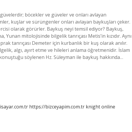
güvelerdir; böcekler ve güveler ve onları avlayan
ler, kuşlar ve sürüngenler onları avlayan baykuşları çeker.
cisi olarak görürler. Baykuş neyi temsil ediyor? Baykuş,
 Yunan mitolojisinde bilgelik tanrıçası Metis’in kızıdır. Aynı
ak tanrıçası Demeter için kurbanlık bir kuş olarak anılır.
elik, algı, ayırt etme ve hileleri anlama öğretmenidir. İslam
a konuştuğu söylenen Hz. Süleyman ile baykuş hakkında…
isayar.com.tr
https://bizceyapim.com.tr
knight online