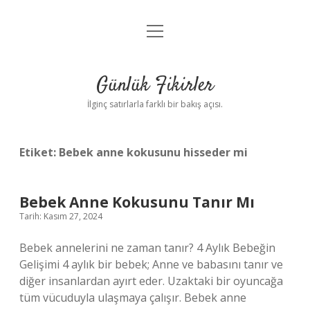
menüyü
Anasayfa
aç
Gizlilik Politikası
Günlük Fikirler
Yasal Uyarı
İlginç satırlarla farklı bir bakış açısı.
Hakkımızda
Etiket:
Bebek anne kokusunu hisseder mi
Bebek Anne Kokusunu Tanır Mı
Tarih: Kasım 27, 2024
Bebek annelerini ne zaman tanır? 4 Aylık Bebeğin
Gelişimi 4 aylık bir bebek; Anne ve babasını tanır ve
diğer insanlardan ayırt eder. Uzaktaki bir oyuncağa
tüm vücuduyla ulaşmaya çalışır. Bebek anne