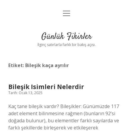
menüyü
Anasayfa
aç
Gizlilik Politikası
Günlük Fikirler
Yasal Uyarı
İlginç satırlarla farklı bir bakış açısı.
Hakkımızda
Etiket:
Bileşik kaça ayrılır
Bileşik Isimleri Nelerdir
Tarih: Ocak 13, 2025
Kaç tane bileşik vardır? Bileşikler: Günümüzde 117
adet element bilinmesine rağmen (bunların 92’si
doğada bulunur), bu elementler farklı sayılarda ve
farklı şekillerde birleşerek ve etkileşerek