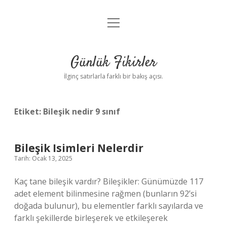
menüyü
Anasayfa
aç
Gizlilik Politikası
Günlük Fikirler
Yasal Uyarı
İlginç satırlarla farklı bir bakış açısı.
Hakkımızda
Etiket:
Bileşik nedir 9 sınıf
Bileşik Isimleri Nelerdir
Tarih: Ocak 13, 2025
Kaç tane bileşik vardır? Bileşikler: Günümüzde 117
adet element bilinmesine rağmen (bunların 92’si
doğada bulunur), bu elementler farklı sayılarda ve
farklı şekillerde birleşerek ve etkileşerek