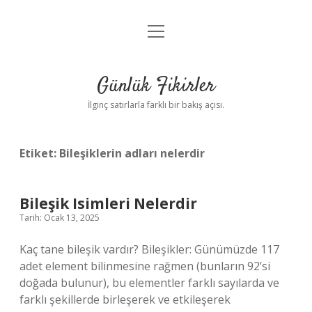
menüyü
Anasayfa
aç
Gizlilik Politikası
Günlük Fikirler
Yasal Uyarı
İlginç satırlarla farklı bir bakış açısı.
Hakkımızda
Etiket:
Bileşiklerin adları nelerdir
Bileşik Isimleri Nelerdir
Tarih: Ocak 13, 2025
Kaç tane bileşik vardır? Bileşikler: Günümüzde 117
adet element bilinmesine rağmen (bunların 92’si
doğada bulunur), bu elementler farklı sayılarda ve
farklı şekillerde birleşerek ve etkileşerek