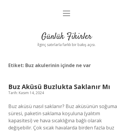
menüyü
Anasayfa
aç
Gizlilik Politikası
Günlük Fikirler
Yasal Uyarı
İlginç satırlarla farklı bir bakış açısı.
Hakkımızda
Etiket:
Buz akulerinin içinde ne var
Buz Aküsü Buzlukta Saklanır Mı
Tarih: Kasım 14, 2024
Buz aküsü nasıl saklanır? Buz aküsünün soğuma
süresi, paketin saklama koşuluna (yalıtım
kapasitesi) ve hava sıcaklığına bağlı olarak
değişebilir. Çok sıcak havalarda birden fazla buz