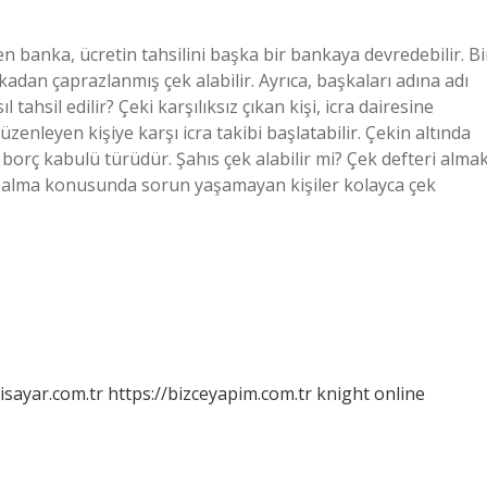
ilen banka, ücretin tahsilini başka bir bankaya devredebilir. Bi
adan çaprazlanmış çek alabilir. Ayrıca, başkaları adına adı
tahsil edilir? Çeki karşılıksız çıkan kişi, icra dairesine
nleyen kişiye karşı icra takibi başlatabilir. Çekin altında
 borç kabulü türüdür. Şahıs çek alabilir mi? Çek defteri alma
edi alma konusunda sorun yaşamayan kişiler kolayca çek
isayar.com.tr
https://bizceyapim.com.tr
knight online