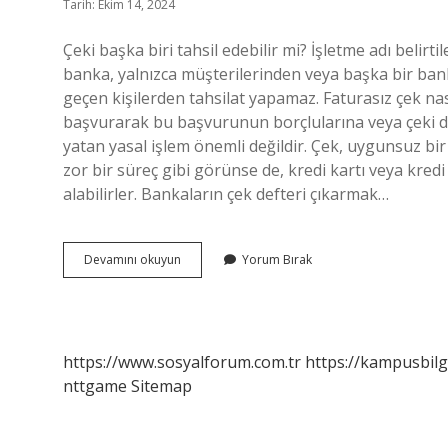
Tarih: Ekim 14, 2024
Çeki başka biri tahsil edebilir mi? İşletme adı belirt
banka, yalnızca müşterilerinden veya başka bir bank
geçen kişilerden tahsilat yapamaz. Faturasız çek nasıl 
başvurarak bu başvurunun borçlularına veya çeki düze
yatan yasal işlem önemli değildir. Çek, uygunsuz bir
zor bir süreç gibi görünse de, kredi kartı veya kr
alabilirler. Bankaların çek defteri çıkarmak…
Şahıs
Devamını okuyun
Yorum Bırak
Çek
Tahsil
Edebilir
Mi
https://www.sosyalforum.com.tr
https://kampusbilg
nttgame
Sitemap