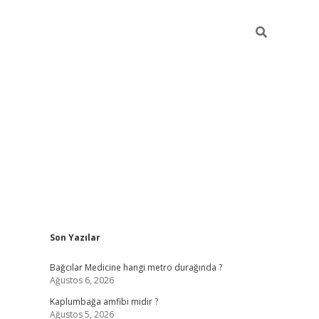
Sidebar
Son Yazılar
vd.casino
Bağcılar Medicine hangi metro durağında ?
Ağustos 6, 2026
Kaplumbağa amfibi midir ?
Ağustos 5, 2026