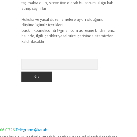
taşımakta olup, siteye üye olarak bu sorumluluğu kabul
etmiş sayılırlar.
Hukuka ve yasal düzenlemelere aykırı olduğunu
düşündüğünüz içerikleri,
backlinkpanelicomtr@gmail.com
adresine bildirmeniz
halinde, ilgili içerikler yasal süre içerisinde sitemizden
kaldırılacaktır.
Arama
06 0 726
Telegram: @karabul