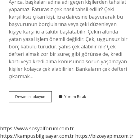
Ayrıca, başkaları adına adı geçen kişilerden tahsilat
yapamaz. Faturasız çek nasıl tahsil edilir? Çeki
karşılıksız çıkan kişi, icra dairesine başvurarak bu
başvurunun borçlularına veya çeki düzenleyen
kişiye karşı icra takibi başlatabilir. Çekin altında
yatan yasal işlem önemli değildir. Çek, uygunsuz bir
borç kabulü türüdür. Şahıs çek alabilir mi? Çek
defteri almak zor bir süreç gibi görünse de, kredi
kartı veya kredi alma konusunda sorun yaşamayan
kişiler kolayca çek alabilirler. Bankaların çek defteri
çıkarmak…
Şahıs
Devamını okuyun
Yorum Bırak
Çek
Tahsil
Edebilir
Mi
https://www.sosyalforum.com.tr
https://kampusbilgisayar.com.tr
https://bizceyapim.com.tr