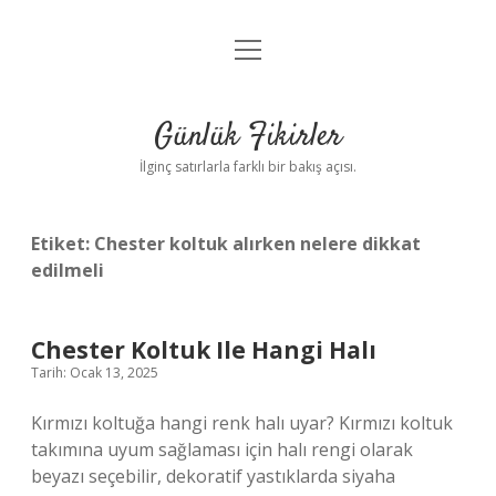
menüyü
Anasayfa
aç
Gizlilik Politikası
Günlük Fikirler
Yasal Uyarı
İlginç satırlarla farklı bir bakış açısı.
Hakkımızda
Etiket:
Chester koltuk alırken nelere dikkat
edilmeli
Chester Koltuk Ile Hangi Halı
Tarih: Ocak 13, 2025
Kırmızı koltuğa hangi renk halı uyar? Kırmızı koltuk
takımına uyum sağlaması için halı rengi olarak
beyazı seçebilir, dekoratif yastıklarda siyaha