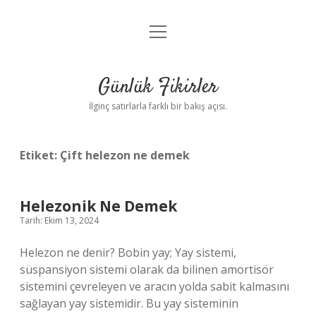
menüyü
Anasayfa
aç
Gizlilik Politikası
Günlük Fikirler
Yasal Uyarı
İlginç satırlarla farklı bir bakış açısı.
Hakkımızda
Etiket:
Çift helezon ne demek
Helezonik Ne Demek
Tarih: Ekim 13, 2024
Helezon ne denir? Bobin yay; Yay sistemi,
süspansiyon sistemi olarak da bilinen amortisör
sistemini çevreleyen ve aracın yolda sabit kalmasını
sağlayan yay sistemidir. Bu yay sisteminin