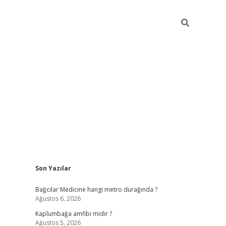
Sidebar
Son Yazılar
vd.casin
Bağcılar Medicine hangi metro durağında ?
Ağustos 6, 2026
Kaplumbağa amfibi midir ?
Ağustos 5, 2026