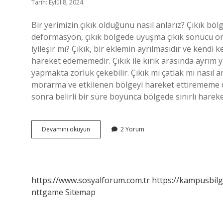
Tarih: Eylül 8, 2024
Bir yerimizin çıkık olduğunu nasıl anlarız? Çıkık bölg
deformasyon, çıkık bölgede uyuşma çıkık sonucu orta
iyileşir mı? Çıkık, bir eklemin ayrılmasıdır ve kendi ke
hareket edememedir. Çıkık ile kırık arasında ayrım 
yapmakta zorluk çekebilir. Çıkık mı çatlak mı nasıl anla
morarma ve etkilenen bölgeyi hareket ettirememe de kı
sonra belirli bir süre boyunca bölgede sınırlı hareket
Çıkık
Devamını okuyun
2 Yorum
Olup
Olmadığı
Nasıl
Anlaşılır
https://www.sosyalforum.com.tr
https://kampusbilg
nttgame
Sitemap