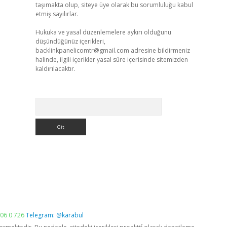
taşımakta olup, siteye üye olarak bu sorumluluğu kabul
etmiş sayılırlar.
Hukuka ve yasal düzenlemelere aykırı olduğunu
düşündüğünüz içerikleri,
backlinkpanelicomtr@gmail.com
adresine bildirmeniz
halinde, ilgili içerikler yasal süre içerisinde sitemizden
kaldırılacaktır.
Arama
06 0 726
Telegram: @karabul