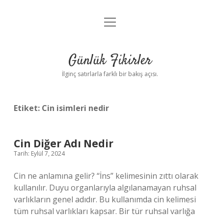
menüyü
Anasayfa
aç
Gizlilik Politikası
Günlük Fikirler
Yasal Uyarı
İlginç satırlarla farklı bir bakış açısı.
Hakkımızda
Etiket:
Cin isimleri nedir
Cin Diğer Adı Nedir
Tarih: Eylül 7, 2024
Cin ne anlamına gelir? “İns” kelimesinin zıttı olarak
kullanılır. Duyu organlarıyla algılanamayan ruhsal
varlıkların genel adıdır. Bu kullanımda cin kelimesi
tüm ruhsal varlıkları kapsar. Bir tür ruhsal varlığa