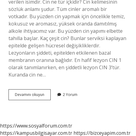
verilen isimdir. Cin ne tür içkidir? Cin kelimesinin
sözlük anlamı şudur. Tüm cinler aromalı bir
votkadır. Bu yüzden cin yapmak için öncelikle temiz,
kokusuz ve aromasız, yüksek oranda damıtılmış
alkole ihtiyacımız var. Bu yüzden cin yapımı elbette
tahılla başlar. Kaç çeşit cin? Bunlar serviksi kaplayan
epitelde gelişen hücresel değişikliklerdir.
Lezyonların şiddeti, epitelden etkilenen bazal
membranın oranına bağlıdır. En hafif lezyon CIN 1
olarak tanımlanırken, en şiddetli lezyon CIN 3’tür.
Kuranda cin ne…
Cin
Devamını okuyun
2 Yorum
Diğer
Adı
Nedir
https://www.sosyalforum.com.tr
https://kampusbilgisayar.com.tr
https://bizceyapim.com.tr