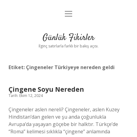
menüyü
Anasayfa
aç
Gizlilik Politikası
Günlük Fikirler
Yasal Uyarı
İlginç satırlarla farklı bir bakış açısı.
Hakkımızda
Etiket:
Çingeneler Türkiyeye nereden geldi
Çingene Soyu Nereden
Tarih: Ekim 12, 2024
Çingeneler aslen nereli? Çingeneler, aslen Kuzey
Hindistan’dan gelen ve şu anda çoğunlukla
Avrupa’da yaşayan göçebe bir halktır. Türkçe’de
“Roma” kelimesi sıklıkla “çingene” anlamında