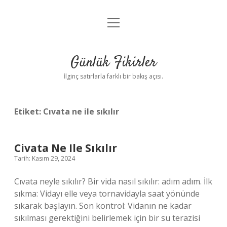
menüyü
Anasayfa
aç
Gizlilik Politikası
Günlük Fikirler
Yasal Uyarı
İlginç satırlarla farklı bir bakış açısı.
Hakkımızda
Etiket:
Cıvata ne ile sıkılır
Civata Ne Ile Sıkılır
Tarih: Kasım 29, 2024
Cıvata neyle sıkılır? Bir vida nasıl sıkılır: adım adım. İlk
sıkma: Vidayı elle veya tornavidayla saat yönünde
sıkarak başlayın. Son kontrol: Vidanın ne kadar
sıkılması gerektiğini belirlemek için bir su terazisi