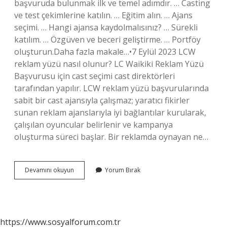
başvuruda bulunmak ilk ve temel adımdır. … Casting
ve test çekimlerine katılın. … Eğitim alın. … Ajans
seçimi. … Hangi ajansa kaydolmalısınız? … Sürekli
katılım. … Özgüven ve beceri geliştirme. … Portföy
oluşturun.Daha fazla makale…•7 Eylül 2023 LCW
reklam yüzü nasıl olunur? LC Waikiki Reklam Yüzü
Başvurusu için cast seçimi cast direktörleri
tarafından yapılır. LCW reklam yüzü başvurularında
sabit bir cast ajansıyla çalışmaz; yaratıcı fikirler
sunan reklam ajanslarıyla iyi bağlantılar kurularak,
çalışılan oyuncular belirlenir ve kampanya
oluşturma süreci başlar. Bir reklamda oynayan ne…
Reklamlarda
Devamını okuyun
Yorum Bırak
Oynamak
Için
Ne
Yapmak
Gerek
https://www.sosyalforum.com.tr