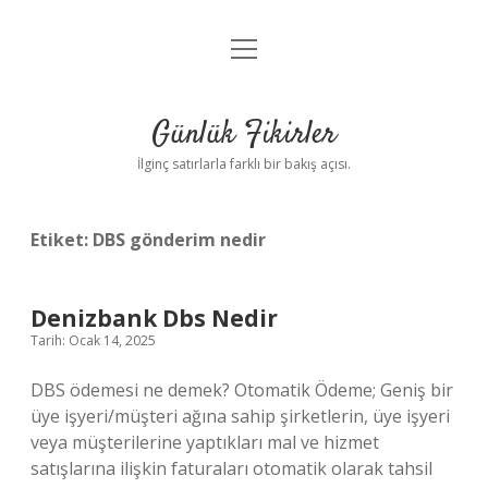
menüyü
Anasayfa
aç
Gizlilik Politikası
Günlük Fikirler
Yasal Uyarı
İlginç satırlarla farklı bir bakış açısı.
Hakkımızda
Etiket:
DBS gönderim nedir
Denizbank Dbs Nedir
Tarih: Ocak 14, 2025
DBS ödemesi ne demek? Otomatik Ödeme; Geniş bir
üye işyeri/müşteri ağına sahip şirketlerin, üye işyeri
veya müşterilerine yaptıkları mal ve hizmet
satışlarına ilişkin faturaları otomatik olarak tahsil