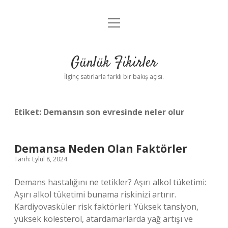
menüyü
Anasayfa
aç
Gizlilik Politikası
Günlük Fikirler
Yasal Uyarı
İlginç satırlarla farklı bir bakış açısı.
Hakkımızda
Etiket:
Demansın son evresinde neler olur
Demansa Neden Olan Faktörler
Tarih: Eylül 8, 2024
Demans hastalığını ne tetikler? Aşırı alkol tüketimi:
Aşırı alkol tüketimi bunama riskinizi artırır.
Kardiyovasküler risk faktörleri: Yüksek tansiyon,
yüksek kolesterol, atardamarlarda yağ artışı ve