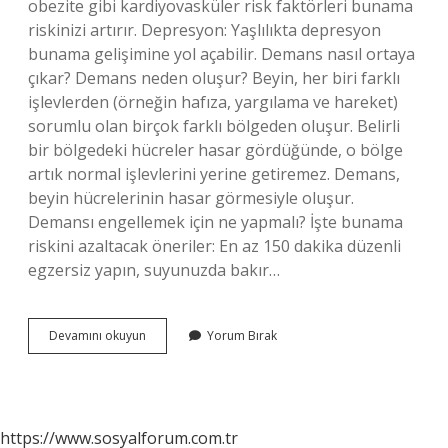
obezite gibi kardiyovasküler risk faktörleri bunama
riskinizi artırır. Depresyon: Yaşlılıkta depresyon
bunama gelişimine yol açabilir. Demans nasıl ortaya
çıkar? Demans neden oluşur? Beyin, her biri farklı
işlevlerden (örneğin hafıza, yargılama ve hareket)
sorumlu olan birçok farklı bölgeden oluşur. Belirli
bir bölgedeki hücreler hasar gördüğünde, o bölge
artık normal işlevlerini yerine getiremez. Demans,
beyin hücrelerinin hasar görmesiyle oluşur.
Demansı engellemek için ne yapmalı? İşte bunama
riskini azaltacak öneriler: En az 150 dakika düzenli
egzersiz yapın, suyunuzda bakır…
Demansa
Devamını okuyun
Yorum Bırak
Neden
Olan
Faktörler
https://www.sosyalforum.com.tr