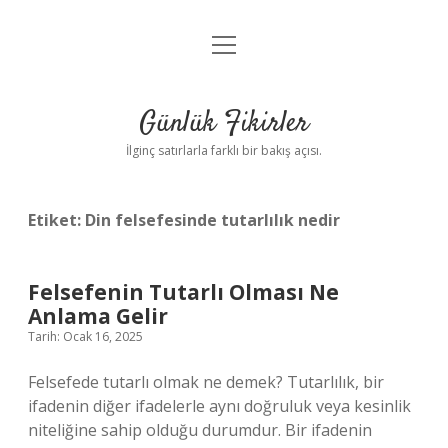
menüyü
Anasayfa
aç
Gizlilik Politikası
Günlük Fikirler
Yasal Uyarı
İlginç satırlarla farklı bir bakış açısı.
Hakkımızda
Etiket:
Din felsefesinde tutarlılık nedir
Felsefenin Tutarlı Olması Ne
Anlama Gelir
Tarih: Ocak 16, 2025
Felsefede tutarlı olmak ne demek? Tutarlılık, bir
ifadenin diğer ifadelerle aynı doğruluk veya kesinlik
niteliğine sahip olduğu durumdur. Bir ifadenin