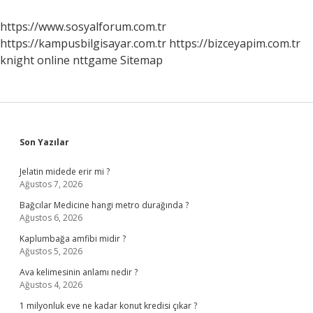
Anlama
Gelir
https://www.sosyalforum.com.tr
https://kampusbilgisayar.com.tr
https://bizceyapim.com.tr
knight online
nttgame
Sitemap
Sidebar
Son Yazılar
Jelatin midede erir mi ?
Ağustos 7, 2026
Bağcılar Medicine hangi metro durağında ?
Ağustos 6, 2026
Kaplumbağa amfibi midir ?
Ağustos 5, 2026
Ava kelimesinin anlamı nedir ?
Ağustos 4, 2026
1 milyonluk eve ne kadar konut kredisi çıkar ?