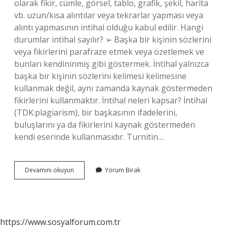
olarak fikir, cümle, görsel, tablo, grafik, şekil, harita
vb. uzun/kısa alıntılar veya tekrarlar yapması veya
alıntı yapmasının intihal olduğu kabul edilir. Hangi
durumlar intihal sayılır? ➢ Başka bir kişinin sözlerini
veya fikirlerini parafraze etmek veya özetlemek ve
bunları kendininmiş gibi göstermek. İntihal yalnızca
başka bir kişinin sözlerini kelimesi kelimesine
kullanmak değil, aynı zamanda kaynak göstermeden
fikirlerini kullanmaktır. İntihal neleri kapsar? İntihal
(TDK:plagiarism), bir başkasının ifadelerini,
buluşlarını ya da fikirlerini kaynak göstermeden
kendi eserinde kullanmasıdır. Turnitin…
Doğrudan
Devamını okuyun
Yorum Bırak
Alıntı
Intihale
Girer
Mi
https://www.sosyalforum.com.tr