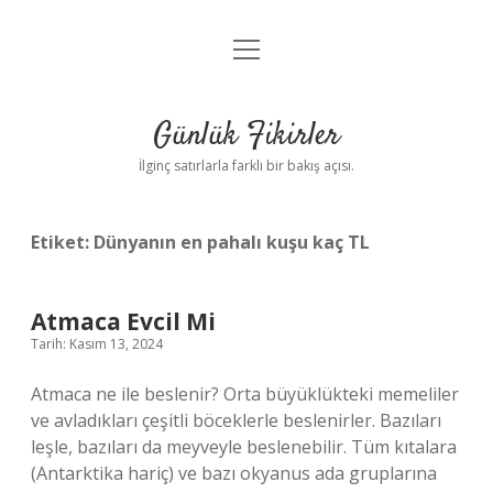
menüyü
Anasayfa
aç
Gizlilik Politikası
Günlük Fikirler
Yasal Uyarı
İlginç satırlarla farklı bir bakış açısı.
Hakkımızda
Etiket:
Dünyanın en pahalı kuşu kaç TL
Atmaca Evcil Mi
Tarih: Kasım 13, 2024
Atmaca ne ile beslenir? Orta büyüklükteki memeliler
ve avladıkları çeşitli böceklerle beslenirler. Bazıları
leşle, bazıları da meyveyle beslenebilir. Tüm kıtalara
(Antarktika hariç) ve bazı okyanus ada gruplarına