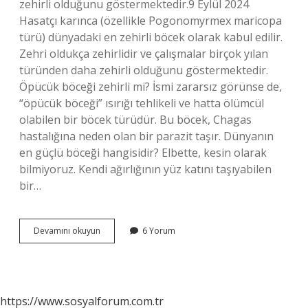
zehirli olduğunu göstermektedir.9 Eylül 2024
Hasatçı karınca (özellikle Pogonomyrmex maricopa
türü) dünyadaki en zehirli böcek olarak kabul edilir.
Zehri oldukça zehirlidir ve çalışmalar birçok yılan
türünden daha zehirli olduğunu göstermektedir.
Öpücük böceği zehirli mi? İsmi zararsız görünse de,
“öpücük böceği” ısırığı tehlikeli ve hatta ölümcül
olabilen bir böcek türüdür. Bu böcek, Chagas
hastalığına neden olan bir parazit taşır. Dünyanın
en güçlü böceği hangisidir? Elbette, kesin olarak
bilmiyoruz. Kendi ağırlığının yüz katını taşıyabilen
bir…
Dünyanın
Devamını okuyun
6 Yorum
En
Zehirli
Böceği
Nedir
https://www.sosyalforum.com.tr